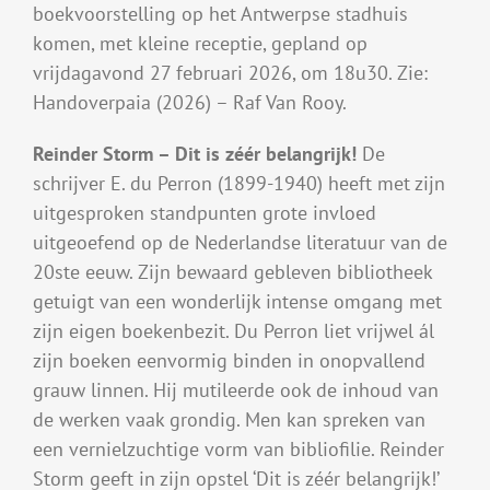
boekvoorstelling op het Antwerpse stadhuis
komen, met kleine receptie, gepland op
vrijdagavond 27 februari 2026, om 18u30. Zie:
Handoverpaia (2026) – Raf Van Rooy.
Reinder Storm – Dit is zéér belangrijk!
De
schrijver E. du Perron (1899-1940) heeft met zijn
uitgesproken standpunten grote invloed
uitgeoefend op de Nederlandse literatuur van de
20ste eeuw. Zijn bewaard gebleven bibliotheek
getuigt van een wonderlijk intense omgang met
zijn eigen boekenbezit. Du Perron liet vrijwel ál
zijn boeken eenvormig binden in onopvallend
grauw linnen. Hij mutileerde ook de inhoud van
de werken vaak grondig. Men kan spreken van
een vernielzuchtige vorm van bibliofilie. Reinder
Storm geeft in zijn opstel ‘Dit is zéér belangrijk!’